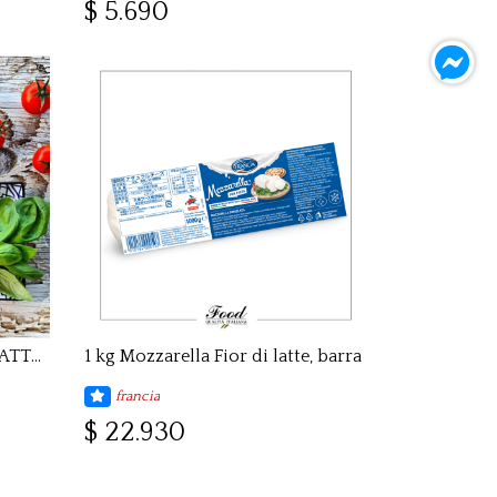
$ 5.690
500 gr PERLINE DI FIOR DI LATTE / TAMAÑO GUINDAS
1 kg Mozzarella Fior di latte, barra
francia
$ 22.930