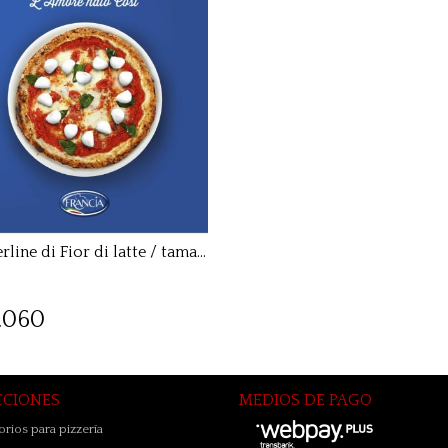
1 kg Perline di Fior di latte / tamaño guindas
.060
CCIONES
MEDIOS DE PAGO
rios para pizzería