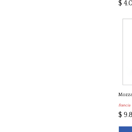
$ 4.
francia
$ 9.