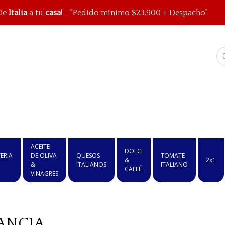
De
Italia
a tu
casa
! - "Pedido mínimo $23.900 + Despacho"
ACEITE
DOLCI
ERIA
DE OLIVA
QUESOS
TOMATE
&
2x1
&
ITALIANOS
ITALIANO
CAFFÉ
VINAGRES
ANCIA