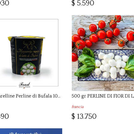
030
$ 5.590
Mozzarelline Perline di Bufala 10x20g ( 200 gr )
francia
890
$ 13.750