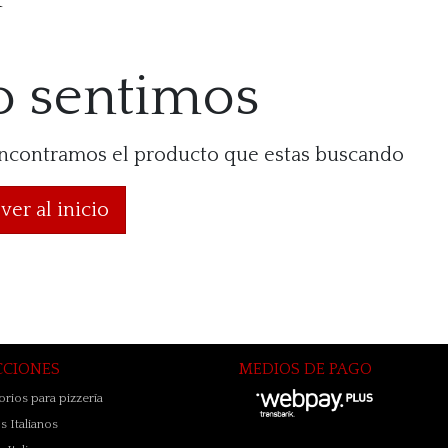
o sentimos
ncontramos el producto que estas buscando
ver al inicio
CCIONES
MEDIOS DE PAGO
rios para pizzería
 Italianos