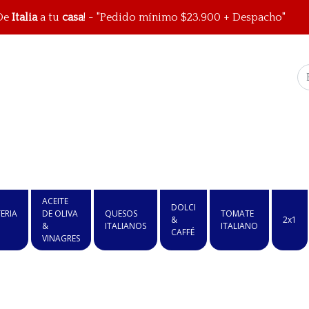
De
Italia
a tu
casa
! - "Pedido mínimo $23.900 + Despacho"
ACEITE
DOLCI
ERIA
DE OLIVA
QUESOS
TOMATE
&
2x1
&
ITALIANOS
ITALIANO
CAFFÉ
VINAGRES
1