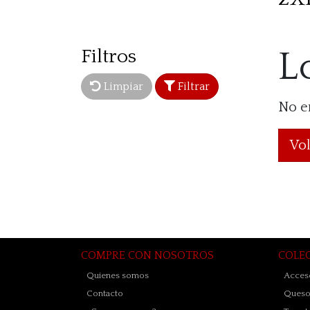
Filtros
L
Limpiar
Filtrar
No e
Vol
COMPRE CON NOSOTROS
COLE
Quienes somos
Acceso
Contacto
Quesos