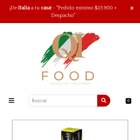
×
×
¡De
Italia
a tu
casa
! - "Pedido mínimo $23.900 +
Despacho"
0