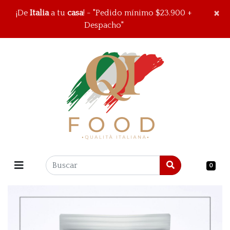
×
×
¡De
Italia
a tu
casa
! - "Pedido mínimo $23.900 +
Despacho"
0