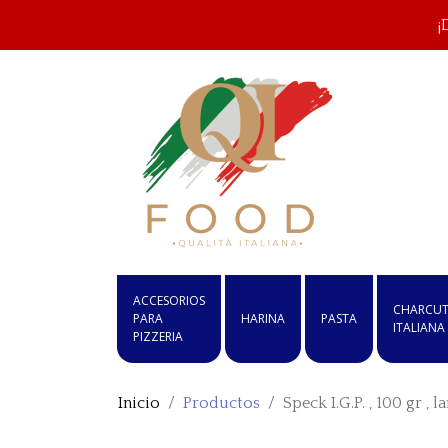
¡
ACCESORIOS
CHARCUT
PARA
HARINA
PASTA
ITALIANA
PIZZERIA
Inicio
Productos
Speck I.G.P. , 100 gr 