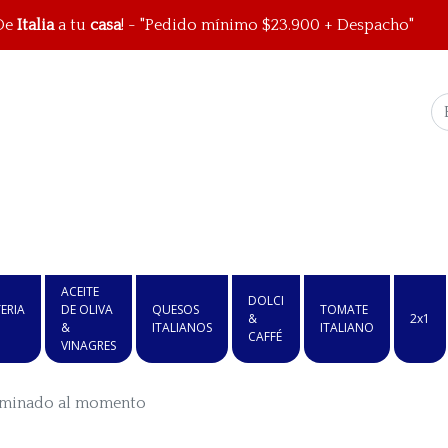
De
Italia
a tu
casa
! - "Pedido mínimo $23.900 + Despacho"
ACEITE
DOLCI
ERIA
DE OLIVA
QUESOS
TOMATE
&
2x1
&
ITALIANOS
ITALIANO
CAFFÉ
VINAGRES
, laminado al momento