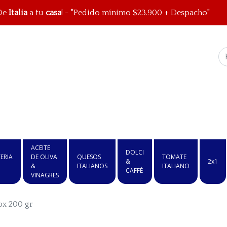
De
Italia
a tu
casa
! - "Pedido mínimo $23.900 + Despacho"
ACEITE
DOLCI
ERIA
DE OLIVA
QUESOS
TOMATE
&
2x1
&
ITALIANOS
ITALIANO
CAFFÉ
VINAGRES
px 200 gr