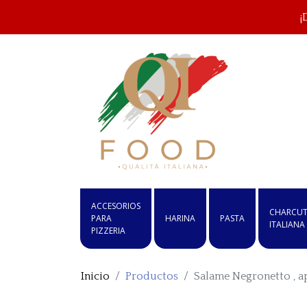
¡
ACCESORIOS
CHARCUT
PARA
HARINA
PASTA
ITALIANA
PIZZERIA
Inicio
Productos
Salame Negronetto , a