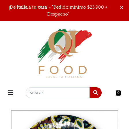
×
×
¡De
Italia
a tu
casa
! - "Pedido mínimo $23.900 +
Despacho"
0