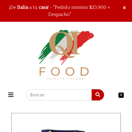
×
×
¡De
Italia
a tu
casa
! - "Pedido mínimo $23.900 +
Despacho"
0