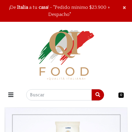
×
×
¡De
Italia
a tu
casa
! - "Pedido mínimo $23.900 +
Despacho"
0