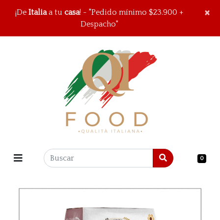
×
×
¡De
Italia
a tu
casa
! - "Pedido mínimo $23.900 +
Despacho"
0