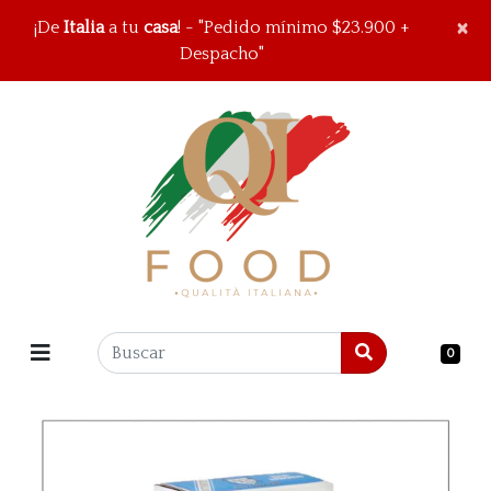
×
×
¡De
Italia
a tu
casa
! - "Pedido mínimo $23.900 +
Despacho"
0