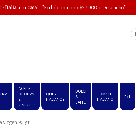
De
Italia
a tu
casa
! - "Pedido mínimo $23.900 + Despacho"
ACEITE
DOLCI
ERIA
DE OLIVA
QUESOS
TOMATE
&
2x1
&
ITALIANOS
ITALIANO
CAFFÉ
VINAGRES
a virgen 95 gr