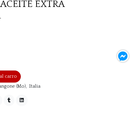
ACEITE EXTRA
R
al carro
angone (Mo), Italia