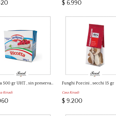
320
$ 6.990
Ricotta 500 gr UHT , sin preservante
Funghi Porcini , secchi 15 gr
a Rinadi
Casa Rinadi
060
$ 9.200