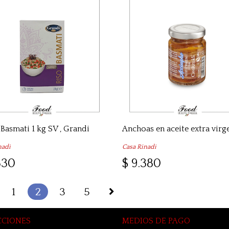
Basmati 1 kg SV , Grandi
nadi
Casa Rinadi
330
$ 9.380
1
2
3
5
CCIONES
MEDIOS DE PAGO