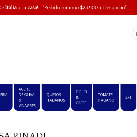
De
Italia
a tu
casa
! - "Pedido mínimo $23.900 + Despacho"
ACEITE
DOLCI
ERIA
DE OLIVA
QUESOS
TOMATE
&
2x1
&
ITALIANOS
ITALIANO
CAFFÉ
VINAGRES
SA RINADI