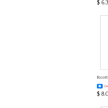
$ 6.
Cas
$ 8.